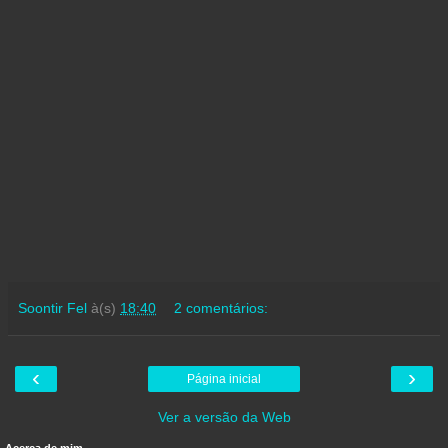
Soontir Fel
à(s)
18:40
2 comentários:
‹
›
Página inicial
Ver a versão da Web