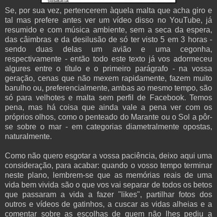
Se, por sua vez, pertencerem àquela malta que acha giro e
tal mas prefere antes ver um vídeo disso no YouTube, já
resumido e com música ambiente, sem a seca da espera,
das câimbras e da desilusão de só ter visto 5 em 3 horas -
sendo duas delas um avião e uma cegonha,
respectivamente - então todo este texto já vos adormeceu
algures entre o título e o primeiro parágrafo - na vossa
geração, cenas que não mexem rapidamente, fazem muito
barulho ou, preferencialmente, ambas ao mesmo tempo, são
só para velhotes e malta sem perfil de Facebook. Temos
pena, mas há coisa que ainda vale a pena ver com os
próprios olhos, como o penteado do Marante ou o Sol a pôr-
se sobre o mar - em categorias diametralmente opostas,
naturalmente.
Como não quero esgotar a vossa paciência, deixo aqui uma
consideração, para acabar: quando o vosso tempo terminar
neste plano, lembrem-se que as memórias reais de uma
vida bem vivida são o que vos vai separar de todos os betos
que passaram a vida a fazer "likes", partilhar fotos dos
outros e vídeos de gatinhos, a cuscar as vidas alheias e a
comentar sobre as escolhas de quem não lhes pediu a