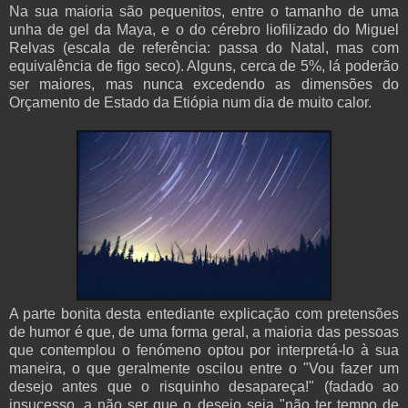
Na sua maioria são pequenitos, entre o tamanho de uma
unha de gel da Maya, e o do cérebro liofilizado do Miguel
Relvas (escala de referência: passa do Natal, mas com
equivalência de figo seco). Alguns, cerca de 5%, lá poderão
ser maiores, mas nunca excedendo as dimensões do
Orçamento de Estado da Etiópia num dia de muito calor.
A parte bonita desta entediante explicação com pretensões
de humor é que, de uma forma geral, a maioria das pessoas
que contemplou o fenómeno optou por interpretá-lo à sua
maneira, o que geralmente oscilou entre o "Vou fazer um
desejo antes que o risquinho desapareça!" (fadado ao
insucesso, a não ser que o desejo seja "não ter tempo de