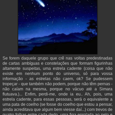
Se forem daquele grupo que crê nas voltas predestinadas
de cartas ambíguas e constelações que formam figurinhas
altamente suspeitas, uma estrela cadente (coisa que não
existe em nenhum ponto do universo, só para vossa
informação - as estrelas não caem, ok? Se pudessem
tropeçar - que também não podem, porque não têm pernas -
não caíam na mesma, porque no vácuo até a Simara
flutuava.)... Enfim, perdi-me, onde ia eu.. Ah, pois, uma
estrela cadente, para essas pessoas, será o equivalente a
uma pata de coelho (se fosse do coelho que estou a pensar,
ainda acreditava que algum bem viesse daí...) com trevos de
quatro folhas entre cada dedo, uma figa enrolada ao pelo e