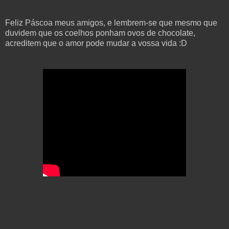
Feliz Páscoa meus amigos, e lembrem-se que mesmo que
duvidem que os coelhos ponham ovos de chocolate,
acreditem que o amor pode mudar a vossa vida :D