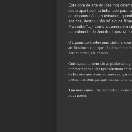
Esta obra de arte do (pésimo) cinema
deste apanhado, já tinha tudo para f
as pessoas não iam avisadas, quando
sozinha, destruiu não só alguns fil
Manhattan"...), como a carreira e a c
naturalmente de Jennifer Lopez (J-Lo,
O argumento é sobre uma trintona, com o
artificialmente porque não descobre o 
naturalmente, ele aparece.
Curiosamente, nem são as piadas sem gr
interpretações nulas (que alternam entr
da história que teima em não avançar 
meses, mas sem qualquer momento entern
Tão mau como...
Ser submetido a cirur
nove meses.