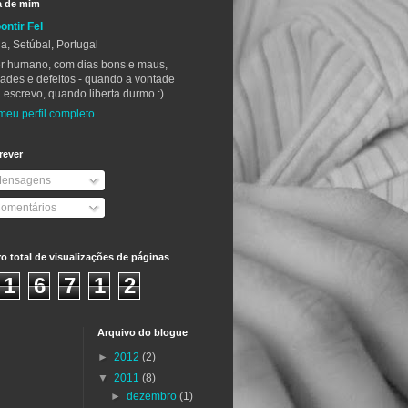
a de mim
ontir Fel
a, Setúbal, Portugal
r humano, com dias bons e maus,
ades e defeitos - quando a vontade
 escrevo, quando liberta durmo :)
meu perfil completo
rever
ensagens
omentários
 total de visualizações de páginas
1
6
7
1
2
Arquivo do blogue
►
2012
(2)
▼
2011
(8)
►
dezembro
(1)