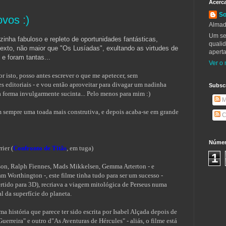
Acerc
So
vos :)
Almad
Um se
zinha fabuloso e repleto de oportunidades fantásticas,
qualid
exto, não maior que "Os Lusíadas", exultando as virtudes de
aperta
 e foram tantas...
Ver o 
 isto, posso antes escrever o que me apetecer, sem
 editoriais - e vou então aproveitar para divagar um nadinha
Subsc
a forma invulgarmente sucinta... Pelo menos para mim :)
M
 sempre uma toada mais construtiva, e depois acaba-se em grande
C
Número
ier (
Confronto de Titãs
, em tuga)
1
on, Ralph Fiennes, Mads Mikkelsen, Gemma Arterton - e
m Worthington -, este filme tinha tudo para ser um sucesso -
tido para 3D), recriava a viagem mitológica de Perseus numa
l da superfície do planeta.
a história que parece ter sido escrita por Isabel Alçada depois de
erreira" e outro d"As Aventuras de Hércules" - aliás, o filme está