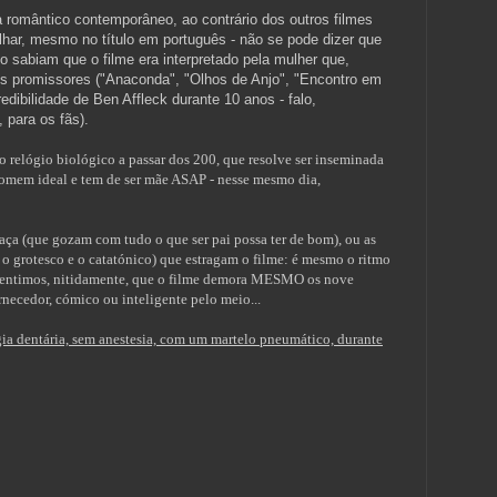
 romântico contemporâneo, ao contrário dos outros filmes
alhar, mesmo no título em português - não se pode dizer que
 sabiam que o filme era interpretado pela mulher que,
mes promissores ("Anaconda", "Olhos de Anjo", "Encontro em
redibilidade de Ben Affleck durante 10 anos - falo,
 para os fãs).
 relógio biológico a passar dos 200, que resolve ser inseminada
homem ideal e tem de ser mãe ASAP - nesse mesmo dia,
aça (que gozam com tudo o que ser pai possa ter de bom), ou as
e o grotesco e o catatónico) que estragam o filme: é mesmo o ritmo
- sentimos, nitidamente, que o filme demora MESMO os nove
ecedor, cómico ou inteligente pelo meio...
gia dentária, sem anestesia, com um martelo pneumático, durante