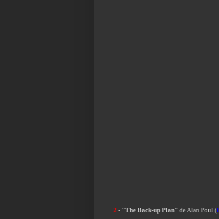
2
-
"The Back-up Plan"
de Alan Poul (