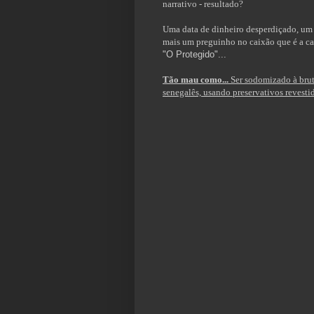
narrativo - resultado?
Uma data de dinheiro desperdiçado, um 
mais um preguinho no caixão que é a ca
"O Protegido"...
Tão mau como...
Ser sodomizado à brut
senegalês, usando preservativos revestid