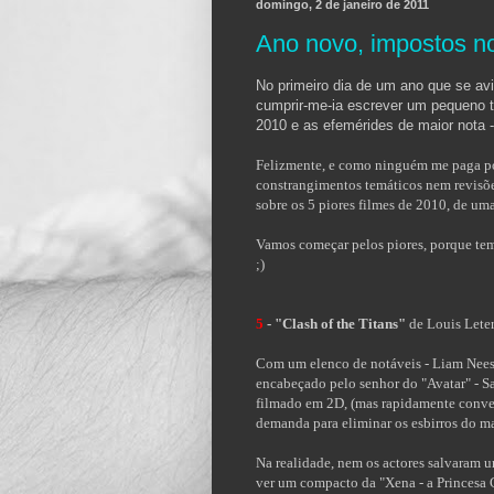
domingo, 2 de janeiro de 2011
Ano novo, impostos no
No primeiro dia de um ano que se avi
cumprir-me-ia escrever um pequeno t
2010 e as efemérides de maior nota -
Felizmente, e como ninguém me paga por
constrangimentos temáticos nem revisões
sobre os 5 piores filmes de 2010, de um
Vamos começar pelos piores, porque tem
;)
5
- "Clash of the Titans"
de Louis Leterr
Com um elenco de notáveis - Liam Nees
encabeçado pelo senhor do "Avatar" - Sa
filmado em 2D, (mas rapidamente conver
demanda para eliminar os esbirros do ma
Na realidade, nem os actores salvaram um
ver um compacto da "Xena - a Princesa Gu