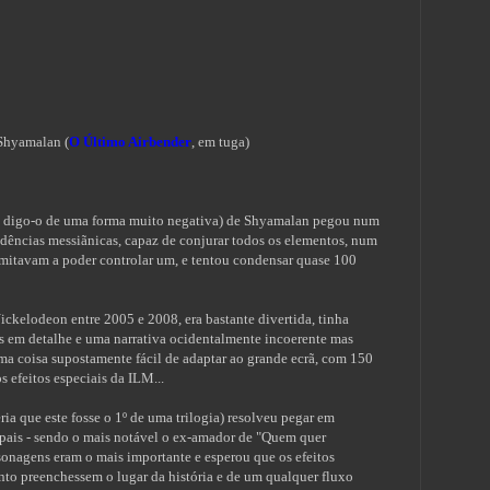
Shyamalan (
O Último Airbender
, em tuga)
e digo-o de uma forma muito negativa) de Shyamalan pegou num
dências messiãnicas, capaz de conjurar todos os elementos, num
imitavam a poder controlar um, e tentou condensar quase 100
Nickelodeon entre 2005 e 2008, era bastante divertida, tinha
as em detalhe e uma narrativa ocidentalmente incoerente mas
 uma coisa supostamente fácil de adaptar ao grande ecrã, com 150
 efeitos especiais da ILM...
ia que este fosse o 1º de uma trilogia) resolveu pegar em
ipais - sendo o mais notável o ex-amador de "Quem quer
rsonagens eram o mais importante e esperou que os efeitos
to preenchessem o lugar da história e de um qualquer fluxo