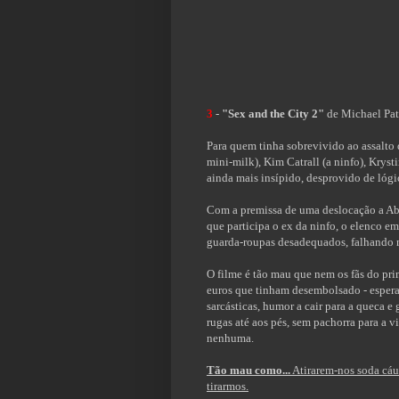
3
-
"Sex and the City 2"
de Michael Pat
Para quem tinha sobrevivido ao assalto d
mini-milk), Kim Catrall (a ninfo), Kryst
ainda mais insípido, desprovido de lógic
Com a premissa de uma deslocação a Abu
que participa o ex da ninfo, o elenco e
guarda-roupas desadequados, falhando m
O filme é tão mau que nem os fãs do prim
euros que tinham desembolsado - espera
sarcásticas, humor a cair para a queca e
rugas até aos pés, sem pachorra para a v
nenhuma.
Tão mau como...
Atirarem-nos soda cáus
tirarmos.