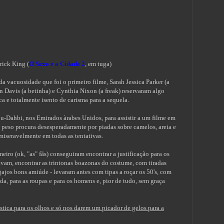
rick King (
O Sexo e a Cidade 2
, em tuga)
a vacuosidade que foi o primeiro filme, Sarah Jessica Parker (a
in Davis (a betinha) e Cynthia Nixon (a freak) reservaram algo
a e totalmente isento de carisma para a sequela.
-Dahbi, nos Emirados àrabes Unidos, para assistir a um filme em
m peso procura desesperadamente por piadas sobre camelos, areia e
iseravelmente em todas as tentativas.
eiro (ok, "as" fãs) conseguiram encontrar a justificação para os
vam, encontrar as trintonas boazonas do costume, com tiradas
 gajos bons amiúde - levaram antes com tipas a roçar os 50's, com
ida, para as roupas e para os homens e, pior de tudo, sem graça
tica para os olhos e só nos darem um picador de gelos para a