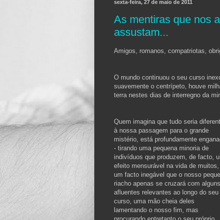
sexta-feira, 27 de maio de 2011
As mentiras que nos 
assustam...
Amigos, romanos, compatriotas, obrig
O mundo continuou o seu curso inexo
suavemente o centrípeto, houve mil
terra nestes dias de interregno da mi
Quem imagina que tudo seria diferen
à nossa passagem para o grande
mistério, está profundamente
engana
- tirando uma pequena minoria de
indivíduos que produzem, de facto, 
efeito mensurável na vida de muitos,
um facto inegável que o nosso pequ
riacho apenas se cruzará com algun
afluentes relevantes ao longo do seu
curso, uma mão cheia deles
lamentando o nosso fim, mas
procurando entretanto o seu próprio