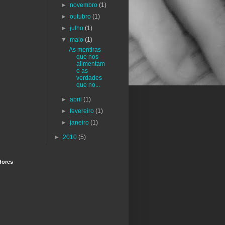
►
novembro
(1)
►
outubro
(1)
►
julho
(1)
▼
maio
(1)
As mentiras
que nos
alimentam
e as
verdades
que no...
►
abril
(1)
►
fevereiro
(1)
►
janeiro
(1)
►
2010
(5)
dores