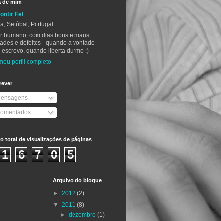
a de mim
ontir Fel
a, Setúbal, Portugal
r humano, com dias bons e maus,
ades e defeitos - quando a vontade
 escrevo, quando liberta durmo :)
meu perfil completo
rever
ensagens
omentários
 total de visualizações de páginas
1
6
7
0
5
Arquivo do blogue
►
2012
(2)
▼
2011
(8)
►
dezembro
(1)