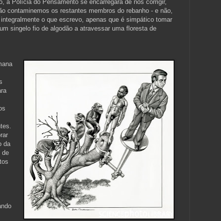
, a Polícia do Pensamento se encarregará de nos corrigir,
ão contaminemos os restantes membros do rebanho - e não,
a integralmente o que escrevo, apenas que é simpático tomar
m singelo fio de algodão a atravessar uma floresta de
mana
s
ara
os
tes.
rar
o da
 de
tos
ando