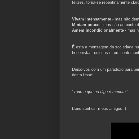
felizes, torna-se repentinamente claro
Vivam intensamente
- mas não dem
Mintam pouco
- mas não ao ponto 
Amem incondicionalmente
- mas n
É esta a mensagem da sociedade huma
hedonistas, ociosas e, eminentemente
Deixo-vos com um paradoxo para pens
desta frase:
"
Tudo o que eu digo é mentira.
"
Bons sonhos, meus amigos ;)