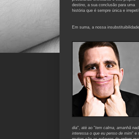
destino, a sua conclusão para uma
história que é sempre única e irrepetí
Em suma, a nossa insubstituibilidade
dia
", até ao "
tem calma, amanhã nada
interessa o que
eu
penso de mim
" e
muitas são as palavras de ordem qu