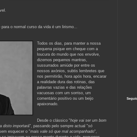
vel.
 para o normal curso da vida é um lirismo...
Todos os dias, para manter a nossa
pequena psique em cheque com a
loucura do mundo que nos envolve,
dizemos pequenos mantras,
sussurrados amiúde por entre os
nossos axónios, subtis lembretes que
nos permitirão, hora após hora, encarar
a realidade dura das rotinas, das
palavras vazias e das relações
vacuosas com um sorriso, um
comentário positivo ou um beijo
Segui
apaixonado.
Desde o clássico "
hoje vai ser um bom
 disto importará
", passando pelo sempre actual "
só
 sem esquecer o "
mais vale só que mal acompanhado
",
e se imiscuem na nossa mente durante a vida, pequenos