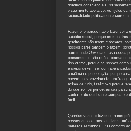
dominós conscienciais, brilhantement
visualmente apelativo, os tijolos da
racionalidade politicamente correcta.
Fazêmo-lo porque não o fazer seria 
suicídio social, porque os monstros 
geralmente não usam máscaras, por
nossos pares também o fazem, porq
num mundo Orwelliano, os nossos pr
pensamentos são reféns permanente
dos outros, porque as nossas compu
anseios devem ser contrabalançado
paciência e ponderação, porque para
haverá, inexoravelmente, um Yang -
acima de tudo, fazêmo-lo porque te
do que somos por detrás das palavra
conforto, do semblante composto e d
fácil.
Quantas vezes o fazemos a nós próp
nossos amigos, aos familiares, até a
perfeitos estranhos...? O conforto do