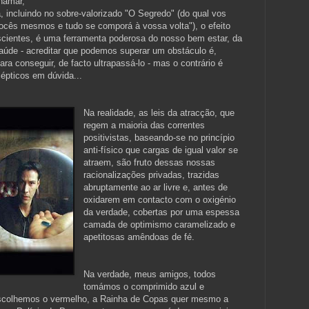
hamar,
, incluindo no sobre-valorizado "O Segredo" (do qual vos
 vocês mesmos e tudo se comporá à vossa volta"), o efeito
cientes, é uma ferramenta poderosa do nosso bem estar, da
aúde - acreditar que podemos superar um obstáculo é,
ra conseguir, de facto ultrapassá-lo - mas o contrário é
épticos em dúvida...
Na realidade, as leis da atracção, que
regem a maioria das correntes
positivistas, baseando-se no princípio
anti-físico que cargas de igual valor se
atraem, são fruto dessas nossas
racionalizações privadas, trazidas
abruptamente ao ar livre e, antes de
oxidarem em contacto com o oxigénio
da verdade, cobertas por uma espessa
camada de optimismo caramelizado e
apetitosas amêndoas de fé.
Na verdade, meus amigos, todos
tomámos o comprimido azul e
escolhemos o vermelho, a Rainha de Copas quer mesmo a