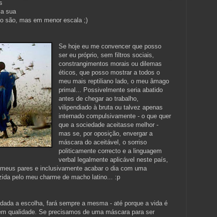
s
la sua
 o são, mas em menor escala ;)
Se hoje eu me convencer que posso
ser eu próprio, sem filtros sociais,
constrangimentos morais ou dilemas
éticos, que posso mostrar a todos o
meu mais reptiliano lado, o meu âmago
primal... Possivelmente seria abatido
antes de chegar ao trabalho,
vilipendiado à bruta ou talvez apenas
internado compulsivamente - o que quer
que a sociedade aceitasse melhor -
mas se, por oposição, envergar a
máscara do aceitável, o sorriso
politicamente correcto e a linguagem
verbal legalmente aplicável neste país,
s meus pares e inclusivamente acabar o dia com uma
ida pelo meu charme de macho latino... :p
dada a escolha, fará sempre a mesma - até porque a vida é
em qualidade. Se precisamos de uma máscara para ser