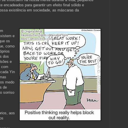
e encadeados para garantir um efeito final sólido e
 nossa existência em sociedade, as máscaras da
um
existem e
que os
ue, como
óprios
s dos
lsões e
s com
 cada Yin
 mas
mos medo
s de
o sorriso
rios, aos
os