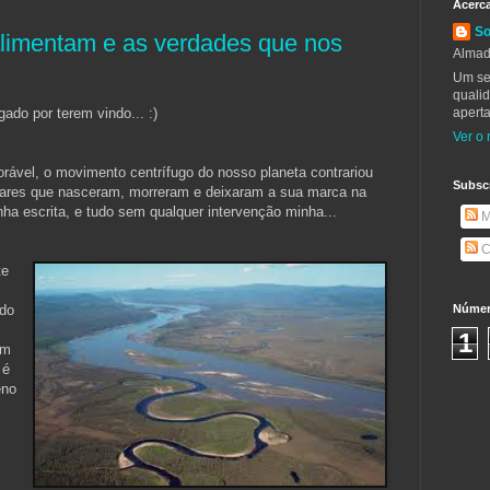
Acerc
So
alimentam e as verdades que nos
Almad
Um se
qualid
ado por terem vindo... :)
aperta
Ver o 
rável, o movimento centrífugo do nosso planeta contrariou
Subsc
hares que nasceram, morreram e deixaram a sua marca na
nha escrita, e tudo sem qualquer intervenção minha...
M
C
te
do
Número
1
um
 é
eno
s