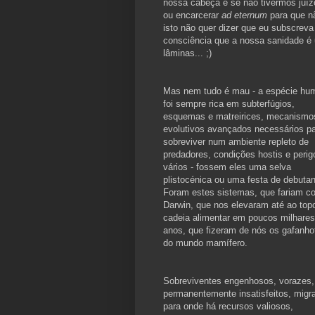
nossa cabeça e se não tivermos juízo
ou encarcerar
ad eternum
para que n
isto não quer dizer que eu subscrev
consciência que a nossa sanidade é u
lâminas... ;)
Mas nem tudo é mau - a espécie hu
foi sempre rica em subterfúgios,
esquemas e matreirices, mecanismo
evolutivos avançados necessários p
sobreviver num ambiente repleto de
predadores, condições hostis e perig
vários - fossem eles uma selva
plistocénica ou uma festa de debutan
Foram estes sistemas, que fariam co
Darwin, que nos elevaram até ao top
cadeia alimentar em poucos milhares
anos, que fizeram de nós os gafanho
do mundo mamífero.
Sobreviventes engenhosos, vorazes,
permanentemente insatisfeitos, migr
para onde há recursos valiosos,