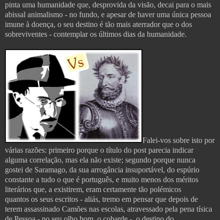
pinta uma humanidade que, desprovida da visão, decai para o mais
abissal animalismo - no fundo, e apesar de haver uma única pessoa
imune à doença, o seu destino é tão mais aterrador que o dos
sobreviventes - contemplar os últimos dias da humanidade.
Falei-vos sobre isto por
várias razões: primeiro porque o título do post parecia indicar
alguma correlação, mas ela não existe; segundo porque nunca
gostei de Saramago, da sua arrogância insuportável, do espúrio
constante a tudo o que é português, e muito menos dos méritos
literários que, a existirem, eram certamente tão polémicos
quantos os seus escritos - aliás, tremo em pensar que depois de
terem assassinado Camões nas escolas, atravessado pela pena tísica
de Pessoa - no seu olho bom, o cobarde -, o destino do