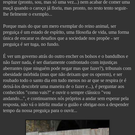
respirar (pronto, sou, mas só uma vez...) nem acabar de comer uma
maçã quando o caroço já floriu, mas pronto, no resto tento seguir-
lhe fielmente o exemplo...
Porque mais do que um mero exemplar do reino animal, ser
preguiça é um estado de espírito, uma filosofia de vida, uma forma
única de encarar os desafios que a sociedade nos propõe - ser
preguiça é ser tuga, no fundo.
É ver um governo atrás do outro encher os bolsos e o bandulhos e
não fazer nada, é ser diariamente confrontado com injustiças
aberrantes (que ninguém pode negar mas que fazer?), tribunais com
obesidade mórbida (mas que não deixam que os operem), e ser
roubado todo o santo dia em tudo menos no ar que se respira (e é
deixá-los descobrir uma maneira de o fazer e...), é perguntar aos
conhecidos "como vais?" e ouvir o sempre clássico "vou
andando...", e continuarmos nós próprios a andar sem esperar pela
resposta, não vá o infeliz mudar o guião e obrigar-nos a despender
tempo da nossa preguiça para o ouvir...