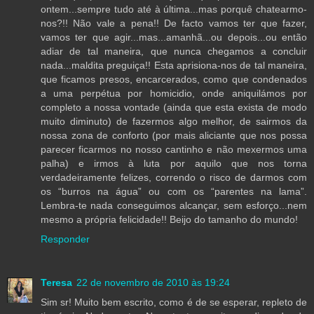
ontem...sempre tudo até à última...mas porquê chatearmo-
nos?!! Não vale a pena!! De facto vamos ter que fazer,
vamos ter que agir...mas...amanhã...ou depois...ou então
adiar de tal maneira, que nunca chegamos a concluir
nada...maldita preguiça!! Esta aprisiona-nos de tal maneira,
que ficamos presos, encarcerados, como que condenados
a uma perpétua por homicidio, onde aniquilámos por
completo a nossa vontade (ainda que esta exista de modo
muito diminuto) de fazermos algo melhor, de sairmos da
nossa zona de conforto (por mais aliciante que nos possa
parecer ficarmos no nosso cantinho e não mexermos uma
palha) e irmos à luta por aquilo que nos torna
verdadeiramente felizes, correndo o risco de darmos com
os “burros na água” ou com os “parentes na lama”.
Lembra-te nada conseguimos alcançar, sem esforço...nem
mesmo a própria felicidade!! Beijo do tamanho do mundo!
Responder
Teresa
22 de novembro de 2010 às 19:24
Sim sr! Muito bem escrito, como é de se esperar, repleto de