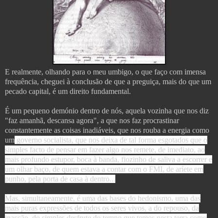
E realmente, olhando para o meu umbigo, o que faço com imensa
frequência, cheguei à conclusão de que a preguiça, mais do que um
pecado capital, é um direito fundamental.
É um pequeno demónio dentro de nós, aquela vozinha que nos diz
"faz amanhã, descansa agora", a que nos faz procrastinar
constantemente as coisas inadiáveis, que nos rouba a energia como
um
governo socialista, que nos deixa de tal forma esgotados que o
simples facto de pensar em fazer algo nos remete, de imediato, ao
mais profundo estupor, boca à banda, fiozinho de saliva a escorrer e
um olhar baço, de quem estava a contar com o FMI, de aríete em
punho, pela porta de casa à dentro...
Mas, simultaneamente, é uma das bases do hedonismo, uma das
mais puras expressões de todos os seres vivos, a do repouso, da
inacção, do simples desfrute do tempo que temos nesta terra como