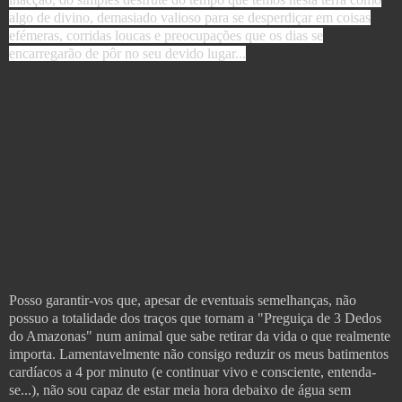
algo de divino, demasiado valioso para se desperdiçar em coisas
efémeras, corridas loucas e preocupações que os dias se
encarregarão de pôr no seu devido lugar...
Posso garantir-vos que, apesar de eventuais semelhanças, não
possuo a totalidade dos traços que tornam a "Preguiça de 3 Dedos
do Amazonas" num animal que sabe retirar da vida o que realmente
importa. Lamentavelmente não consigo reduzir os meus batimentos
cardíacos a 4 por minuto (e continuar vivo e consciente, entenda-
se...), não sou capaz de estar meia hora debaixo de água sem