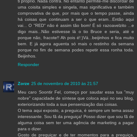
ti próprio. Nada contra. No entanto permite-me discordar de
uma coisita simples e singela, mas significativa e também
comprovativa de que, por mais que o tempo passe, ainda
há coisas que continuam a ser o que eram...Então aqui
vai... O "RED" não é assim tão bom! É só razoavelzito ...e
digo mais...Não estivesse lá o tio Bruce e seria, até e
porque não, fracote!! Ah pois é!:)Vá...beijinhos e fica muito
bem. E já agora aguenta só mais o restinho da semana
porque no fim de semana podes repetir essa ronha toda.
Beijinhos.
Responder
Zorze
25 de novembro de 2010 às 21:57
Meu caro Soontir Fel, começo por saudar essa tua "muy
nobre" capacidade de síntese que coloca aqui no seu blog,
exteriorizando toda a sua pensenização das coisas.
O tema aqui exposto, a preguica, é sempre um tema assaz
interessante. Sou fã da preguiça! Posso dizer que sou fã de
alguma coisa sem ter uma agência de marketing a pagar
para o dizer.
Gosto de preguiçar e de ter momentos para a preguiça,