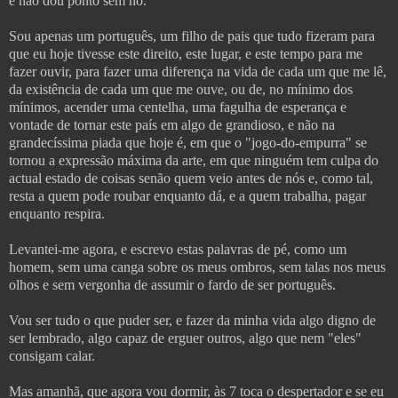
e não dou ponto sem nó.
Sou apenas um português, um filho de pais que tudo fizeram para
que eu hoje tivesse este direito, este lugar, e este tempo para me
fazer ouvir, para fazer uma diferença na vida de cada um que me lê,
da existência de cada um que me ouve, ou de, no mínimo dos
mínimos, acender uma centelha, uma fagulha de esperança e
vontade de tornar este país em algo de grandioso, e não na
grandecíssima piada que hoje é, em que o "jogo-do-empurra" se
tornou a expressão máxima da arte, em que ninguém tem culpa do
actual estado de coisas senão quem veio antes de nós e, como tal,
resta a quem pode roubar enquanto dá, e a quem trabalha, pagar
enquanto respira.
Levantei-me agora, e escrevo estas palavras de pé, como um
homem, sem uma canga sobre os meus ombros, sem talas nos meus
olhos e sem vergonha de assumir o fardo de ser português.
Vou ser tudo o que puder ser, e fazer da minha vida algo digno de
ser lembrado, algo capaz de erguer outros, algo que nem "eles"
consigam calar.
Mas amanhã, que agora vou dormir, às 7 toca o despertador e se eu