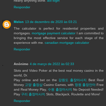
nearly anything done.
aol login
Responder
Melon
13 de dezembro de 2020 às 03:21
The calculator is perfect for residential properties and
mortgages.
mortgage payment calculator
I am committed to
bringing the most effective service for each stage of the
experience with me.
canadian mortgage calculator
Responder
Anónimo
4 de março de 2022 às 02:33
Slots and Video Poker at the best real money casino in the
world, Dr.
Play online and bet on the
강원도 출장마사지
Best Real
Money
고양 출장샵
Casino Games, with
창원 출장안마
Free
and Real Money Play,
수원 출장마사지
No Deposit Needed!
Play
구리 출장마사지
Slots, Blackjack, Roulette and More!
Responder