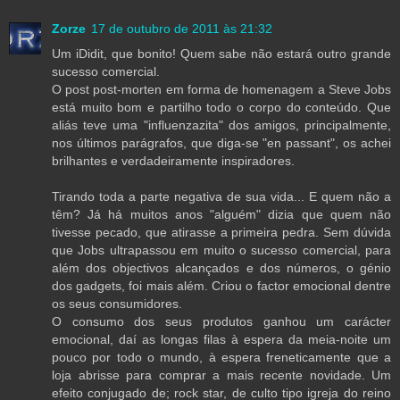
Zorze
17 de outubro de 2011 às 21:32
Um iDidit, que bonito! Quem sabe não estará outro grande
sucesso comercial.
O post post-morten em forma de homenagem a Steve Jobs
está muito bom e partilho todo o corpo do conteúdo. Que
aliás teve uma "influenzazita" dos amigos, principalmente,
nos últimos parágrafos, que diga-se "en passant", os achei
brilhantes e verdadeiramente inspiradores.
Tirando toda a parte negativa de sua vida... E quem não a
têm? Já há muitos anos "alguém" dizia que quem não
tivesse pecado, que atirasse a primeira pedra. Sem dúvida
que Jobs ultrapassou em muito o sucesso comercial, para
além dos objectivos alcançados e dos números, o génio
dos gadgets, foi mais além. Criou o factor emocional dentre
os seus consumidores.
O consumo dos seus produtos ganhou um carácter
emocional, daí as longas filas à espera da meia-noite um
pouco por todo o mundo, à espera freneticamente que a
loja abrisse para comprar a mais recente novidade. Um
efeito conjugado de; rock star, de culto tipo igreja do reino