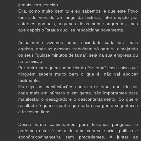
jamais será vencido.
Ora, como muito bem tu e eu sabemos, é que este Povo
tem sido vencido ao longo da história, interrompido por
catarses pontuais, algumas delas bem sangrentas, mas
que depois o "status quo" se reposiciona novamente.
Actualmente vivemos numa sociedade cada vez mais
egoísta, onde as pessoas trabalham só para si, almejando
os seus "quinze minutos de fama", seja na sua empresa ou
na televisão.
Por outro lado quem beneficia do "sistema" essa coisa que
ninguém sabem muito bem o que é, não vai abdicar
facilmente.
Ou seja, as manifestações contra o sistema, que vão ser
cada mais em número e em gente, são importantes para
manifestar o desagrado e o descontentamento. Só que o
resultado é quase igual a que toda essa gente se juntasse
e fizessem figas.
Dessa forma caminhamos para terrenos perigosos e
podemos estar à beira de uma catarse social, política e
económico/financeira sem precedentes. A juntar às