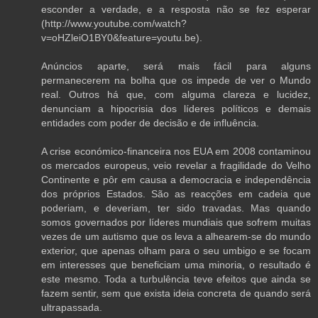
esconder a verdade, e a resposta não se fez esperar
(http://www.youtube.com/watch?
v=oHZleiO1BY0&feature=youtu.be).
Anúncios aparte, será mais fácil para alguns
permanecerem na bolha que os impede de ver o Mundo
real. Outros há que, com alguma clareza e lucidez,
denunciam a hipocrisia dos líderes políticos e demais
entidades com poder de decisão e de influência.
A crise económico-financeira nos EUA em 2008 contaminou
os mercados europeus, veio revelar a fragilidade do Velho
Continente e pôr em causa a democracia e independência
dos próprios Estados. São as reacções em cadeia que
poderiam, e deveriam, ter sido travadas. Mas quando
somos governados por líderes mundiais que sofrem muitas
vezes de um autismo que os leva a alhearem-se do mundo
exterior, que apenas olham para o seu umbigo e se focam
em interesses que beneficiam uma minoria, o resultado é
este mesmo. Toda a turbulência teve efeitos que ainda se
fazem sentir, sem que exista ideia concreta de quando será
ultrapassada.