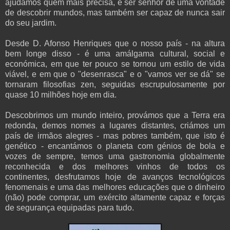
ajudamos quem mais precisa, é ser senhor de uma vontade
de descobrir mundos, mas também ser capaz de nunca sair
do seu jardim.
Desde D. Afonso Henriques que o nosso país - na altura
bem longe disso - é uma amálgama cultural, social e
económica, em que ter pouco se tornou um estilo de vida
viável, e em que o "desenrasca" e o "vamos ver se dá" se
tornaram filosofias zen, seguidas escrupulosamente por
quase 10 milhões hoje em dia.
Descobrimos um mundo inteiro, provámos que a Terra era
redonda, demos nomes a lugares distantes, criámos um
país de irmãos alegres - mas pobres também, que isto é
genético - encantámos o planeta com génios de bola e
vozes de sempre, temos uma gastronomia globalmente
reconhecida e dos melhores vinhos de todos os
continentes, desfrutamos hoje de avanços tecnológicos
fenomenais e uma das melhores educações que o dinheiro
(não) pode comprar, um exército altamente capaz e forças
de segurança equipadas para tudo.