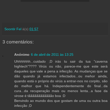
Soontir Fel
à(s)
01:57
3 comentários:
Anónimo
6 de abril de 2011 às 13:25
Uhhhhhhh...cuidado ;D irás tu sair da tua "caverna
hightech"???? Virús ou não, parece-me que este será
daqueles que vale a pena a infecção. As mudanças que se
dão quando já estamos infectados...ou mehor ainda,
quando está o próprio do virús a entrar-nos no corpito, são
do melhor que há. Independentemente do final...da
cura...da recuperação mais ou menos lenta...a fase da
virose é tãããããããããããão boa :D
Benvindo ao mundo dos que gostam de uma ou outra boa
infecção ;D