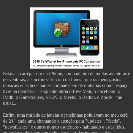
Estava a carregar o meu iPhone, companheiro de muitas aventuras e
desventuras, a sincronizá-lo com o iTunes - que os meus gostos
musicais eclécticos não se compadecem de ninharias como "espaço
livre na memória" - enquanto abria o Live Mail, o Facebook, o
IMdb, o Gametrailers, o IGN, o Meetic, o Badoo, o Zoosk - the
usual...
Enfim, uma miríade de janelas e janelinhas polulavam no meu ecrã
de 24", cada uma chamando a atenção para "updates", "feeds",
"newsflashes" e outros nomes esotéricos - habituado a estas lides,
aguardava placidamente pelo actualizar das imagens e das