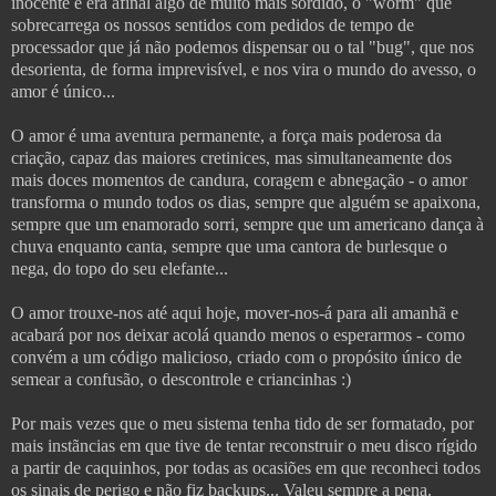
inocente e era afinal algo de muito mais sórdido, o "worm" que
sobrecarrega os nossos sentidos com pedidos de tempo de
processador que já não podemos dispensar ou o tal "bug", que nos
desorienta, de forma imprevisível, e nos vira o mundo do avesso, o
amor é único...
O amor é uma aventura permanente, a força mais poderosa da
criação, capaz das maiores cretinices, mas simultaneamente dos
mais doces momentos de candura, coragem e abnegação - o amor
transforma o mundo todos os dias, sempre que alguém se apaixona,
sempre que um enamorado sorri, sempre que um americano dança à
chuva enquanto canta, sempre que uma cantora de burlesque o
nega, do topo do seu elefante...
O amor trouxe-nos até aqui hoje, mover-nos-á para ali amanhã e
acabará por nos deixar acolá quando menos o esperarmos - como
convém a um código malicioso, criado com o propósito único de
semear a confusão, o descontrole e criancinhas :)
Por mais vezes que o meu sistema tenha tido de ser formatado, por
mais instãncias em que tive de tentar reconstruir o meu disco rígido
a partir de caquinhos, por todas as ocasiões em que reconheci todos
os sinais de perigo e não fiz backups... Valeu sempre a pena.