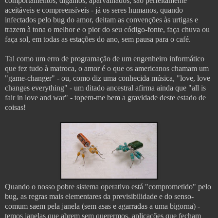
comportamentos, digamos, aparvalhados, são perfeitamente
aceitáveis e compreensíveis - já os seres humanos, quando
infectados pelo bug do amor, deitam as convenções às urtigas e
trazem à tona o melhor e o pior do seu código-fonte, faça chuva ou
faça sol, em todas as estações do ano, sem pausa para o café.
Tal como um erro de programação de um engenheiro informático
que fez tudo à matroca, o amor é o que os americanos chamam um
"game-changer" - ou, como diz uma conhecida música, "love, love
changes everything" - um ditado ancestral afirma ainda que "all is
fair in love and war" - topem-me bem a gravidade deste estado de
coisas!
Quando o nosso pobre sistema operativo está "comprometido" pelo
bug, as regras mais elementares da previsibilidade e do senso-
comum saem pela janela (sem asas e agarradas a uma bigorna) -
temos janelas que abrem sem querermos, aplicações que fecham