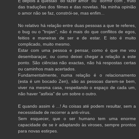
E depois à questão "do fazer amor" ou "dormir com", fruto
das traduções dos filmes e das novelas. Na minha opinião
o amor não se faz, constrói-se, mas enfim...
No relativo há relação entre duas pessoas a que te referes,
o bug ou o "trojan", não é mais do que conflitos de egos,
feitios e maneiras de ser e de estar. E isto é muito
complicado, muito mesmo.
Estar com uma pessoa e pensar, como é que me vou
desembaraçar, ou como deixei chegar a relação a este
ponto. São ciências não exactas, não há respostas certas
ou caminhos mais acertados.
Fundamentalmente, numa relação é o relacionamento
(esta é um bocado Zen), são as pessoas darem-se bem,
viver na mesma casa, respeitando o espaço de cada um,
não haver "asfixia" de um sobre o outro.
E quando assim é ...! As coisas até podem resultar, sem a
necessidade de recorrer a anti-vírus.
Sem esquecer, que o ser humano tem uma enorme
capacidade de se ir adaptando às viroses, sempre prontos
para novas estirpes.