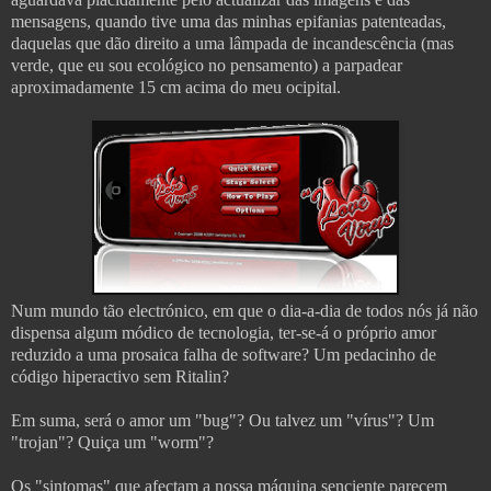
mensagens, quando tive uma das minhas epifanias patenteadas,
daquelas que dão direito a uma lâmpada de incandescência (mas
verde, que eu sou ecológico no pensamento) a parpadear
aproximadamente 15 cm acima do meu ocipital.
Num mundo tão electrónico, em que o dia-a-dia de todos nós já não
dispensa algum módico de tecnologia, ter-se-á o próprio amor
reduzido a uma prosaica falha de software? Um pedacinho de
código hiperactivo sem Ritalin?
Em suma, será o amor um "bug"? Ou talvez um "vírus"? Um
"trojan"? Quiça um "worm"?
Os "sintomas" que afectam a nossa máquina senciente parecem