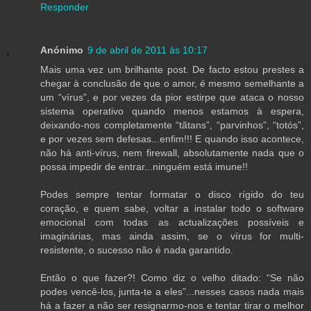
Responder
Anónimo
9 de abril de 2011 às 10:17
Mais uma vez um brilhante post. De facto estou prestes a
chegar à conclusão de que o amor, é mesmo semelhante a
um “vírus”, e por vezes da pior estirpe que ataca o nosso
sistema operativo quando menos estamos à espera,
deixando-nos completamente “tãtans”, “parvinhos”, “totós”,
e por vezes sem defesas...enfim!!! E quando isso acontece,
não há anti-vírus, nem firewall, absolutamente nada que o
possa impedir de entrar...ninguém está imune!!
Podes sempre tentar formatar o disco rígido do teu
coração, e quem sabe, voltar a instalar todo o software
emocional com todas as actualizações possíveis e
imaginárias, mas ainda assim, se o vírus for multi-
resistente, o sucesso não é nada garantido.
Então o que fazer?! Como diz o velho ditado: “Se não
podes vencê-los, junta-te a eles”...nesses casos nada mais
há a fazer a não ser resignarmo-nos e tentar tirar o melhor